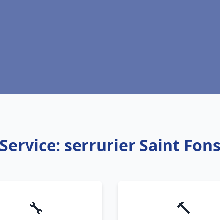
Service: serrurier Saint Fon
🔧
🔨