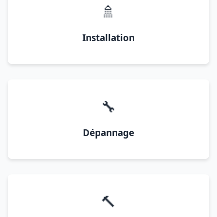
🚿
Installation
🔧
Dépannage
🔨