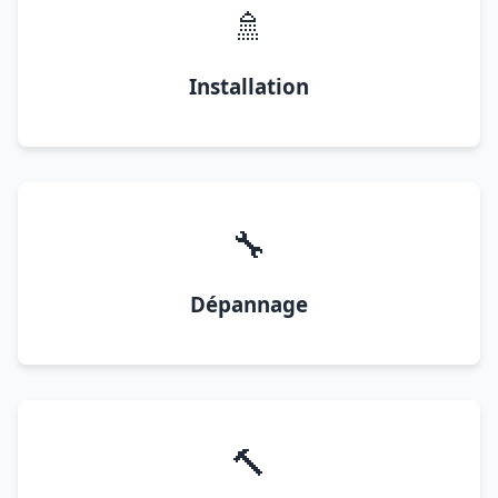
🚿
Installation
🔧
Dépannage
🔨