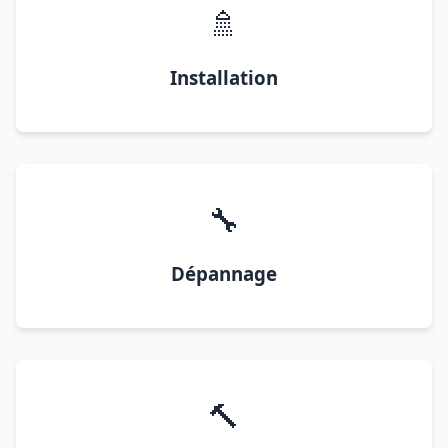
🚿
Installation
🔧
Dépannage
🔨