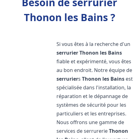
Besoin de serrurier
Thonon les Bains ?
Si vous êtes à la recherche d'un
serrurier
Thonon les Bains
fiable et expérimenté, vous êtes
au bon endroit. Notre équipe de
serrurier
s
Thonon les Bains
est
spécialisée dans l'installation, la
réparation et le dépannage de
systèmes de sécurité pour les
particuliers et les entreprises.
Nous offrons une gamme de
services de serrurerie
Thonon