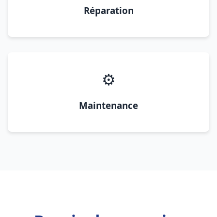
Réparation
⚙️
Maintenance