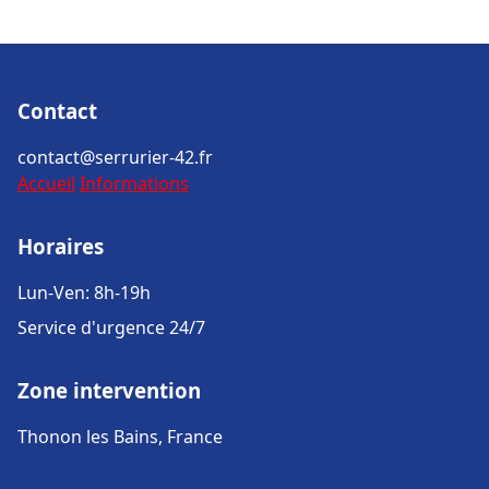
Contact
contact@serrurier-42.fr
Accueil
Informations
Horaires
Lun-Ven: 8h-19h
Service d'urgence 24/7
Zone intervention
Thonon les Bains, France