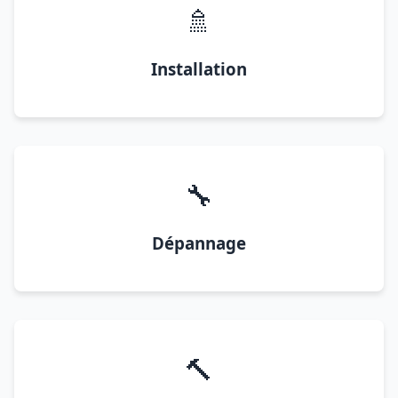
🚿
Installation
🔧
Dépannage
🔨