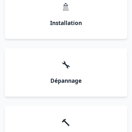
🚿
Installation
🔧
Dépannage
🔨