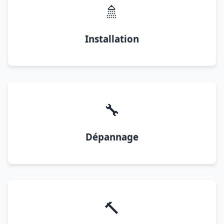
🚿
Installation
🔧
Dépannage
🔨