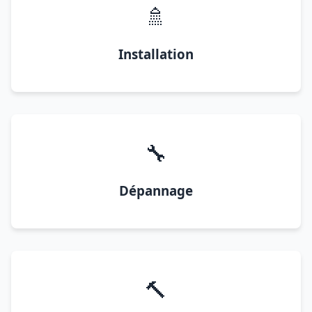
🚿
Installation
🔧
Dépannage
🔨