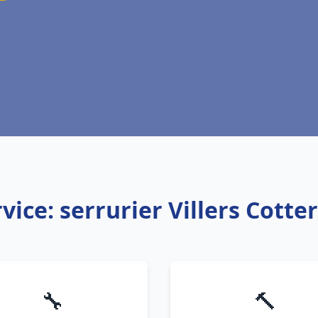
vice: serrurier Villers Cotte
🔧
🔨