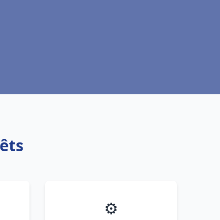
rêts
⚙️