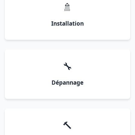
🚿
Installation
🔧
Dépannage
🔨